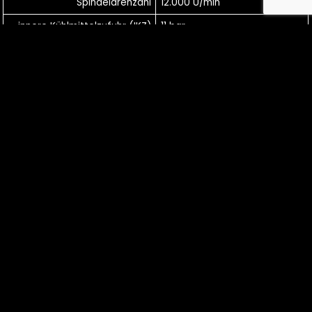
Spindeldrehzahl
12.000 U/min
innere Kühlmittelzufuhr (IKZ)
11 bar
Max. Werkstückgewicht:
1.000 kg
Max. Verfahrweg X-Achse
1.100 mm
Max. Verfahrweg Y-Achse
750 mm
Max. Verfahrweg Z-Achse
540 mm
Max. Werkstücklänge:
1.400 mm
Max. Werkstückbreite:
560 mm
Max. Werkstückhöhe:
630 mm
POSAIDON GmbH © 2024
Kontakt
AGB
Impressum
Datenschutz
Qualitätspolitik
Cookie-Richtlinie (EU)