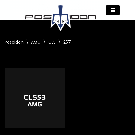
Zum
Inhalt
springen
Posaidon
\
AMG
\
CLS
\
257