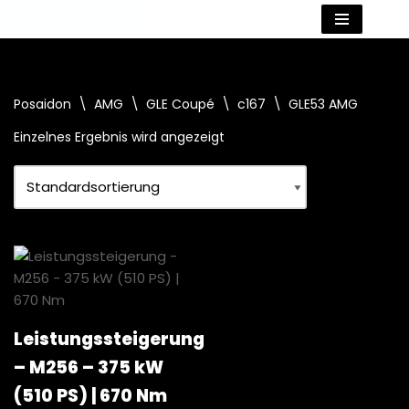
Zum
Inhalt
springen
Posaidon
\
AMG
\
GLE Coupé
\
c167
\
GLE53 AMG
Einzelnes Ergebnis wird angezeigt
Leistungssteigerung
– M256 – 375 kW
(510 PS) | 670 Nm