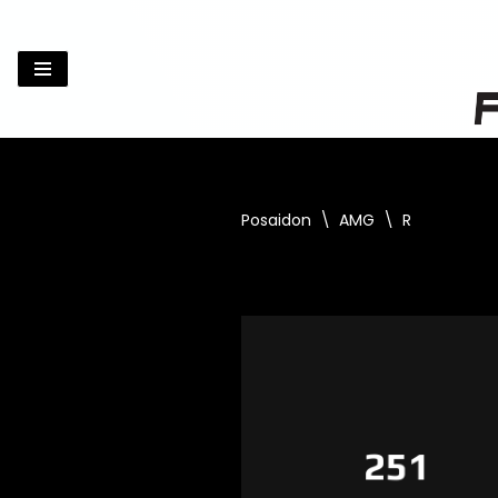
Zum
Inhalt
springen
Posaidon
\
AMG
\
R