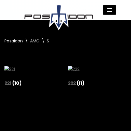
Zum
Inhalt
springen
Posaidon
\
AMG
\
S
221
(10)
222
(11)