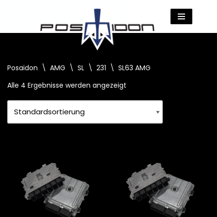
Zum
Inhalt
springen
Posaidon
\
AMG
\
SL
\
231
\
SL63 AMG
Alle 4 Ergebnisse werden angezeigt