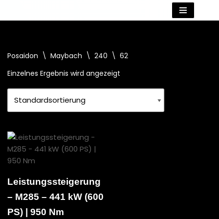
Zum
Inhalt
springen
Posaidon
\
Maybach
\
240
\
62
Einzelnes Ergebnis wird angezeigt
Leistungssteigerung
– M285 – 441 kW (600
PS) | 950 Nm