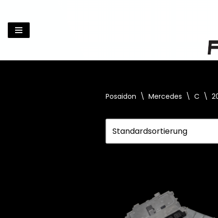
Zum
Inhalt
springen
Posaidon
\
Mercedes
\
C
\
2