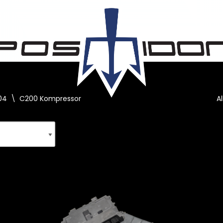
04
\
C200 Kompressor
A