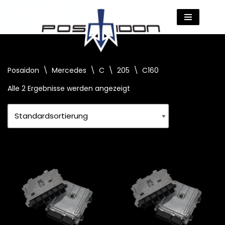
Zum
Inhalt
springen
Posaidon
\
Mercedes
\
C
\
205
\
C160
Alle 2 Ergebnisse werden angezeigt