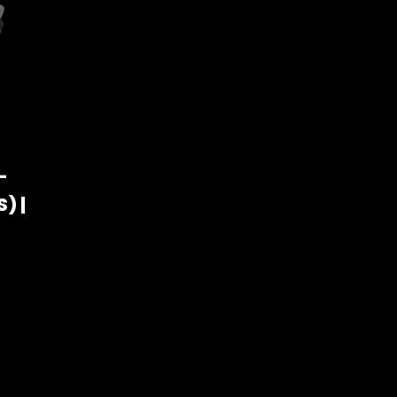
–
) |