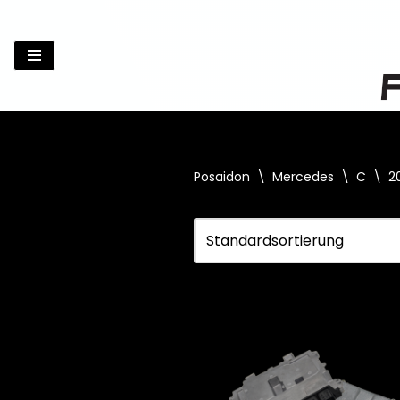
Zum
Inhalt
springen
Posaidon
\
Mercedes
\
C
\
2