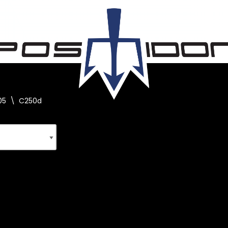
05
\
C250d