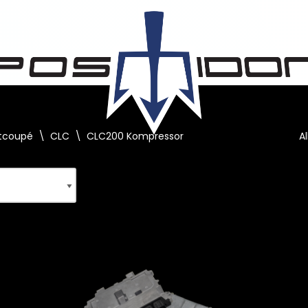
tcoupé
\
CLC
\
CLC200 Kompressor
A