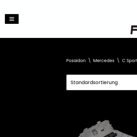
Zum
Inhalt
springen
Posaidon
\
Mercedes
\
C Spor