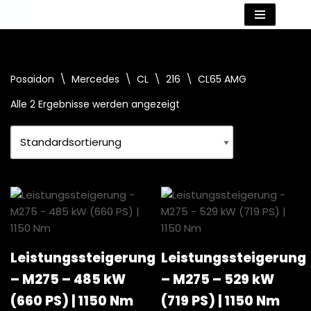
Zum
Inhalt
springen
Posaidon
\
Mercedes
\
CL
\
216
\
CL65 AMG
Alle 2 Ergebnisse werden angezeigt
Leistungssteigerung
Leistungssteigerung
– M275 – 485 kW
– M275 – 529 kW
(660 PS) | 1150 Nm
(719 PS) | 1150 Nm