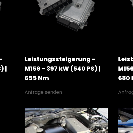
–
Leistungssteigerung –
Leis
) |
M156 – 397 kW (540 PS) |
M156
655 Nm
680
Anfrage senden
Anfra