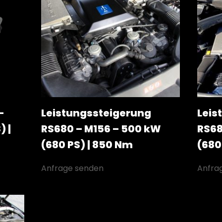
–
Leistungssteigerung
Leis
) |
RS680 – M156 – 500 kW
RS68
(680 PS) | 850 Nm
(680
Anfrage senden
Anfra