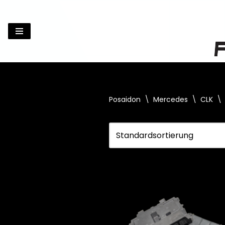
Zum
Inhalt
springen
Posaidon
\
Mercedes
\
CLK
\