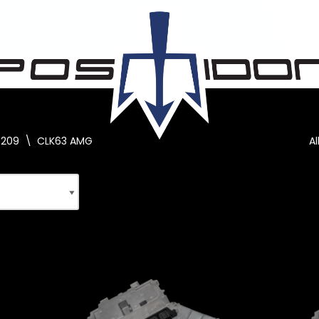
209
\
CLK63 AMG
A