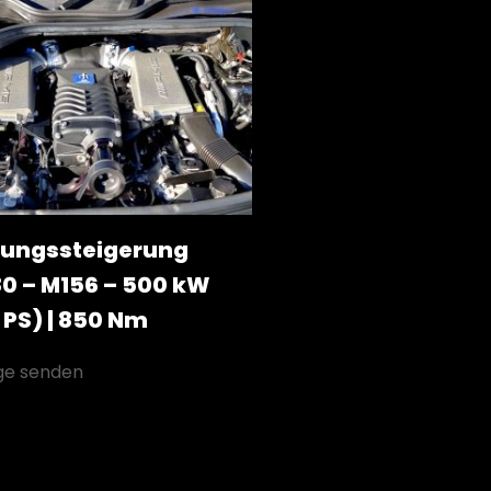
tungssteigerung
0 – M156 – 500 kW
 PS) | 850 Nm
ge senden