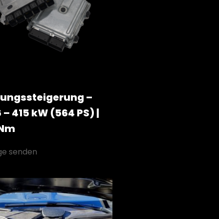
tungssteigerung –
 – 415 kW (564 PS) |
 Nm
ge senden