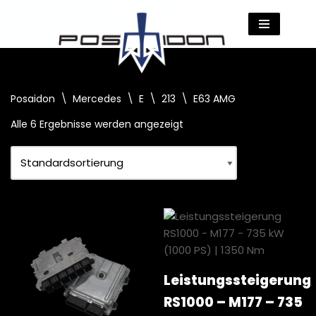
Zum
Inhalt
springen
Posaidon
\
Mercedes
\
E
\
213
\
E63 AMG
Alle 6 Ergebnisse werden angezeigt
Leistungssteigerung
RS1000 – M177 – 735