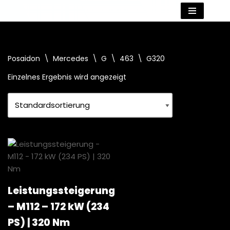
Zum
Inhalt
springen
Posaidon
\
Mercedes
\
G
\
463
\
G320
Einzelnes Ergebnis wird angezeigt
Leistungssteigerung
– M112 – 172 kW (234
PS) | 320 Nm