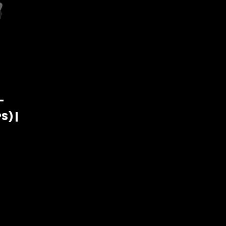
–
S) |