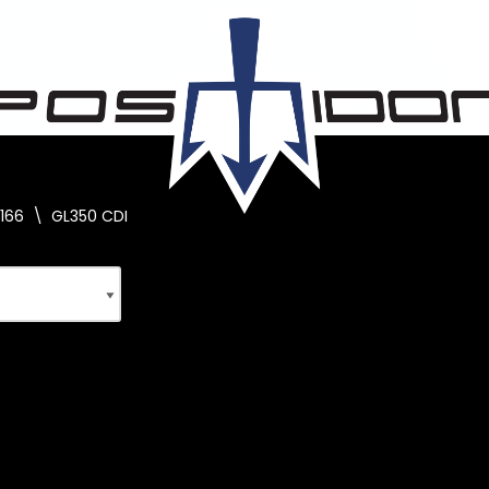
166
\
GL350 CDI