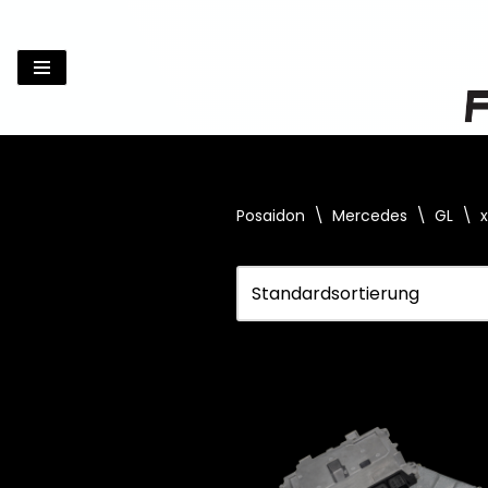
Zum
Inhalt
springen
Posaidon
\
Mercedes
\
GL
\
x