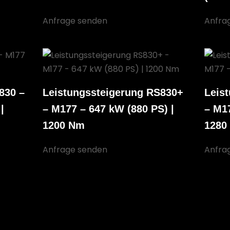
Anfrage senden
Anfra
830 –
Leistungssteigerung RS830+
Leis
|
– M177 – 647 kW (880 PS) |
– M17
1200 Nm
1280
Anfrage senden
Anfra