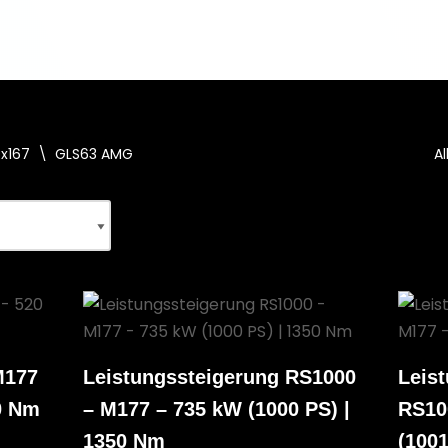
x167
\
GLS63 AMG
A
M177
Leistungssteigerung RS1000
Leis
0 Nm
– M177 – 735 kW (1000 PS) |
RS10
1350 Nm
(1001