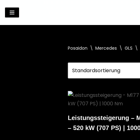
Zum
Inhalt
springen
Posaidon
\
Mercedes
\
GLS
\
Leistungssteigerung – 
– 520 kW (707 PS) | 100