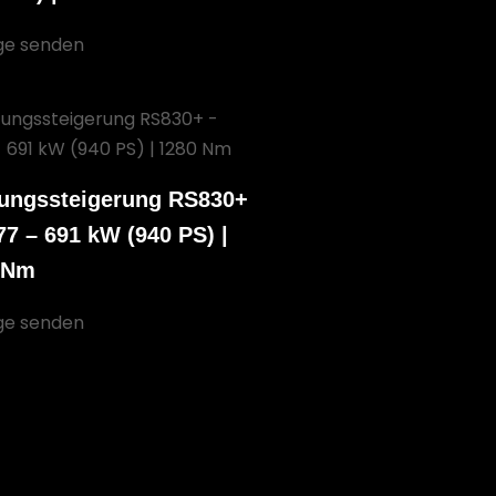
ge senden
tungssteigerung RS830+
7 – 691 kW (940 PS) |
 Nm
ge senden