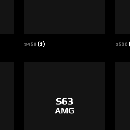
S450
(3)
S500