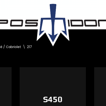
é / Cabriolet
\
217