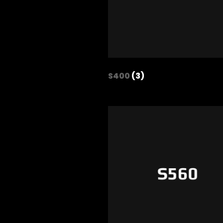
S400
(3)