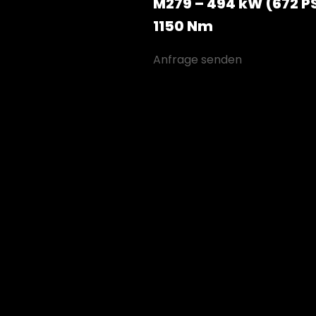
M279 – 494 kW (672 PS
1150 Nm
Anfrage senden