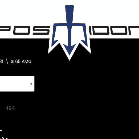
31
\
SL65 AMG
–