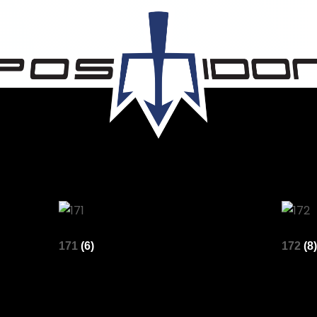
171
(6)
172
(8)