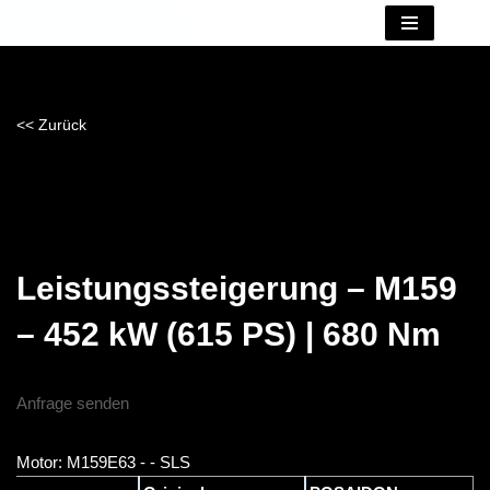
Zum
Inhalt
springen
<< Zurück
Leistungssteigerung – M159
– 452 kW (615 PS) | 680 Nm
Anfrage senden
Motor: M159E63 - - SLS