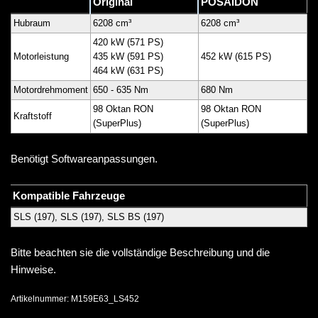
Original
POSAIDON
Hubraum
6208 cm³
6208 cm³
420 kW (571 PS)
Motorleistung
435 kW (591 PS)
452 kW (615 PS)
464 kW (631 PS)
Motordrehmoment
650 - 635 Nm
680 Nm
98 Oktan RON
98 Oktan RON
Kraftstoff
(SuperPlus)
(SuperPlus)
Benötigt Softwareanpassungen.
Kompatible Fahrzeuge
SLS (197), SLS (197), SLS BS (197)
Bitte beachten sie die vollständige Beschreibung und die
Hinweise.
Artikelnummer:
M159E63_LS452