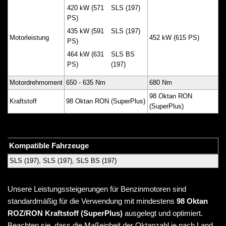
420 kW (571
SLS (197)
PS)
435 kW (591
SLS (197)
Motorleistung
452 kW (615 PS)
PS)
464 kW (631
SLS BS
PS)
(197)
Motordrehmoment
650 - 635 Nm
680 Nm
98 Oktan RON
Kraftstoff
98 Oktan RON (SuperPlus)
(SuperPlus)
Kompatible Fahrzeuge
SLS (197), SLS (197), SLS BS (197)
Unsere Leistungssteigerungen für Benzinmotoren sind
standardmäßig für die Verwendung mit mindestens
98 Oktan
ROZ/RON Kraftstoff (SuperPlus)
ausgelegt und optimiert.
Beachten sie, dass die Maßeinheit der Oktanzahl je nach Land