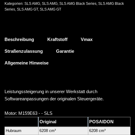
Kategorien:
SLS AMG
,
SLS AMG
,
SLS AMG Black Series
,
SLS AMG Black
Series
,
SLS AMG GT
,
SLS AMG GT
Beschreibung
Kraftstoff
Vmax
Straßenzulassung
Garantie
Allgemeine Hinweise
Leistungssteigerung in unserer Werkstatt durch
Softwareanpassungen der originalen Steuergeräte.
Motor: M159E63 - - SLS
Original
POSAIDON
Hubraum
6208 cm³
6208 cm³