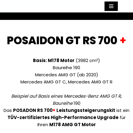
Zum
Inhalt
springen
POSAIDON GT RS 700
+
Basis: M178 Motor
(3982 cm³)
Baureihe 190
Mercedes AMG GT (ab 2020)
Mercedes AMG GT C, Mercedes AMG GT R
Beispiel auf Basis eines Mercedes-Benz AMG GT R,
Baureihe
190
Das
POSADON RS 700
+
Leistungssteigerungskit
ist ein
TÜV-zertifiziertes High-Performance Upgrade
für
Ihren
M178 AMG GT Motor