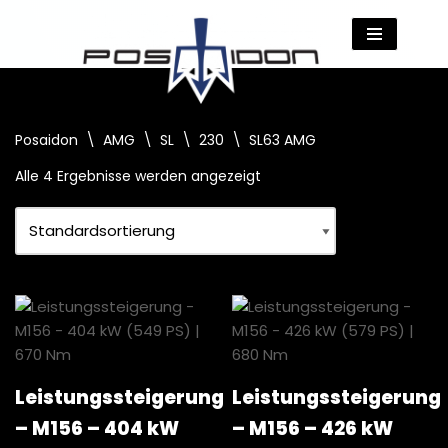
Zum
Inhalt
springen
Posaidon
\
AMG
\
SL
\
230
\
SL63 AMG
Alle 4 Ergebnisse werden angezeigt
Leistungssteigerung
Leistungssteigerung
– M156 – 404 kW
– M156 – 426 kW