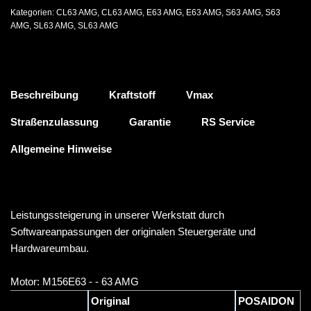
Kategorien:
CL63 AMG
,
CL63 AMG
,
E63 AMG
,
E63 AMG
,
S63 AMG
,
S63
AMG
,
SL63 AMG
,
SL63 AMG
Beschreibung
Kraftstoff
Vmax
Straßenzulassung
Garantie
RS Service
Allgemeine Hinweise
Leistungssteigerung in unserer Werkstatt durch
Softwareanpassungen der originalen Steuergeräte und
Hardwareumbau.
Motor: M156E63 - - 63 AMG
Original
POSAIDON