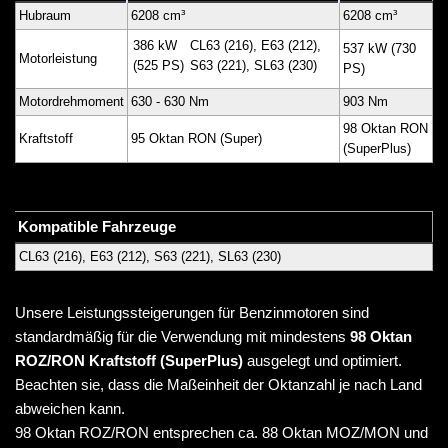
Hubraum
6208 cm³
6208 cm³
386 kW
CL63 (216), E63 (212),
537 kW (730
Motorleistung
(525 PS)
S63 (221), SL63 (230)
PS)
Motordrehmoment
630 - 630 Nm
903 Nm
98 Oktan RON
Kraftstoff
95 Oktan RON (Super)
(SuperPlus)
Kompatible Fahrzeuge
CL63 (216), E63 (212), S63 (221), SL63 (230)
Unsere Leistungssteigerungen für Benzinmotoren sind
standardmäßig für die Verwendung mit mindestens
98 Oktan
ROZ/RON Kraftstoff (SuperPlus)
ausgelegt und optimiert.
Beachten sie, dass die Maßeinheit der Oktanzahl je nach Land
abweichen kann.
98 Oktan ROZ/RON entsprechen ca. 88 Oktan MOZ/MON und