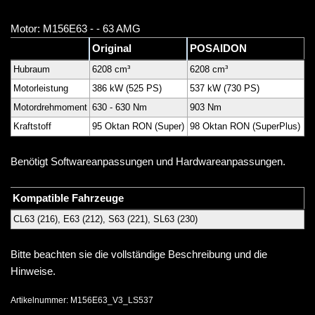
Motor: M156E63 - - 63 AMG
Original
POSAIDON
Hubraum
6208 cm³
6208 cm³
Motorleistung
386 kW (525 PS)
537 kW (730 PS)
Motordrehmoment
630 - 630 Nm
903 Nm
Kraftstoff
95 Oktan RON (Super)
98 Oktan RON (SuperPlus)
Benötigt Softwareanpassungen und Hardwareanpassungen.
Kompatible Fahrzeuge
CL63 (216), E63 (212), S63 (221), SL63 (230)
Bitte beachten sie die vollständige Beschreibung und die
Hinweise.
Artikelnummer:
M156E63_V3_LS537