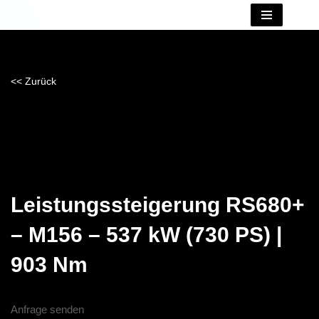
Zum
Inhalt
springen
<< Zurück
Leistungssteigerung RS680+
– M156 – 537 kW (730 PS) |
903 Nm
Anfrage senden