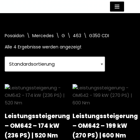
Zum
Inhalt
springen
Posaidon
\
Mercedes
\
G
\
463
\
G350 CDI
Alle 4 Ergebnisse werden angezeigt
Leistungssteigerung
Leistungssteigerung
– OM642 – 174 kW
– OM642 – 199 kW
(236 PS) | 520 Nm
(270 PS) | 600 Nm