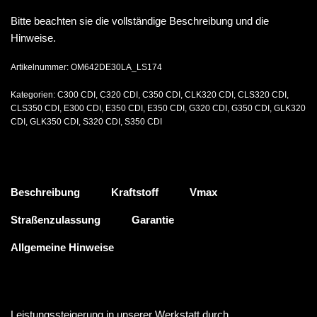
Bitte beachten sie die vollständige Beschreibung und die
Hinweise.
Artikelnummer:
OM642DE30LA_LS174
Kategorien:
C300 CDI
,
C320 CDI
,
C350 CDI
,
CLK320 CDI
,
CLS320 CDI
,
CLS350 CDI
,
E300 CDI
,
E350 CDI
,
E350 CDI
,
G320 CDI
,
G350 CDI
,
GLK320
CDI
,
GLK350 CDI
,
S320 CDI
,
S350 CDI
Beschreibung
Kraftstoff
Vmax
Straßenzulassung
Garantie
Allgemeine Hinweise
Leistungssteigerung in unserer Werkstatt durch