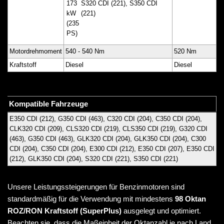
173
S320 CDI (221), S350 CDI
kW
(221)
(235
PS)
Motordrehmoment
540 - 540 Nm
520 Nm
Kraftstoff
Diesel
Diesel
Kompatible Fahrzeuge
E350 CDI (212), G350 CDI (463), C320 CDI (204), C350 CDI (204),
CLK320 CDI (209), CLS320 CDI (219), CLS350 CDI (219), G320 CDI
(463), G350 CDI (463), GLK320 CDI (204), GLK350 CDI (204), C300
CDI (204), C350 CDI (204), E300 CDI (212), E350 CDI (207), E350 CDI
(212), GLK350 CDI (204), S320 CDI (221), S350 CDI (221)
Unsere Leistungssteigerungen für Benzinmotoren sind
standardmäßig für die Verwendung mit mindestens
98 Oktan
ROZ/RON Kraftstoff (SuperPlus)
ausgelegt und optimiert.
Beachten sie, dass die Maßeinheit der Oktanzahl je nach Land