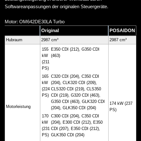
Softwareanpassungen der originalen Steuergeräte.
Motor: OM642DE30LA Turbo
Original
POSAIDON
Hubraum
2987 cm³
2987 cm³
155
E350 CDI (212), G350 CDI
kW
(463)
(211
PS)
165
C320 CDI (204), C350 CDI
kW
(204), CLK320 CDI (209),
(224
CLS320 CDI (219), CLS350
PS)
CDI (219), G320 CDI (463),
G350 CDI (463), GLK320 CDI
174 kW (237
Motorleistung
(204), GLK350 CDI (204)
PS)
170
C300 CDI (204), C350 CDI
kW
(204), E300 CDI (212), E350
(231
CDI (207), E350 CDI (212),
PS)
GLK350 CDI (204)