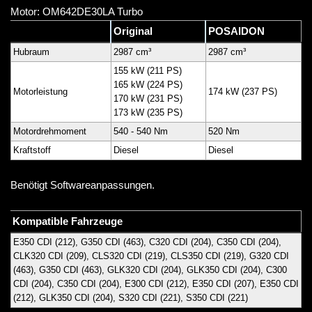
Motor: OM642DE30LA Turbo
Original
POSAIDON
Hubraum
2987 cm³
2987 cm³
155 kW (211 PS)
165 kW (224 PS)
Motorleistung
174 kW (237 PS)
170 kW (231 PS)
173 kW (235 PS)
Motordrehmoment
540 - 540 Nm
520 Nm
Kraftstoff
Diesel
Diesel
Benötigt Softwareanpassungen.
Kompatible Fahrzeuge
E350 CDI (212), G350 CDI (463), C320 CDI (204), C350 CDI (204),
CLK320 CDI (209), CLS320 CDI (219), CLS350 CDI (219), G320 CDI
(463), G350 CDI (463), GLK320 CDI (204), GLK350 CDI (204), C300
CDI (204), C350 CDI (204), E300 CDI (212), E350 CDI (207), E350 CDI
(212), GLK350 CDI (204), S320 CDI (221), S350 CDI (221)