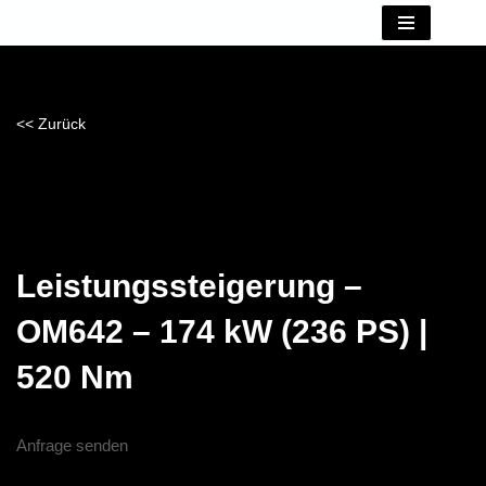
Zum
Inhalt
springen
<< Zurück
Leistungssteigerung –
OM642 – 174 kW (236 PS) |
520 Nm
Anfrage senden