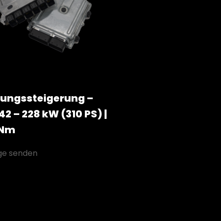
tungssteigerung –
2 – 228 kW (310 PS) |
 Nm
ge senden