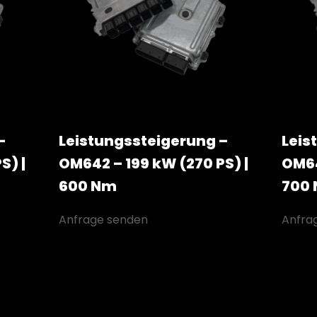
–
Leistungssteigerung –
Leis
S) |
OM642 – 199 kW (270 PS) |
OM64
600 Nm
700
Anfrage senden
Anfra