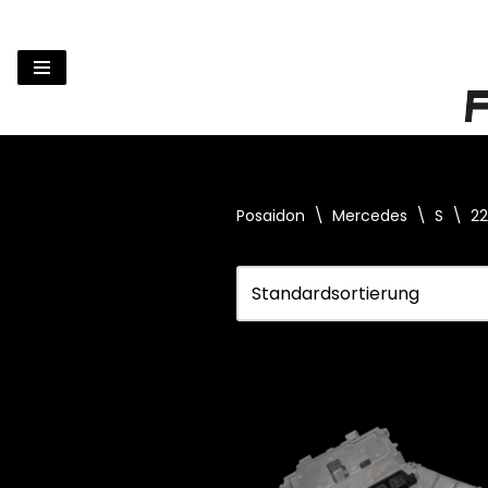
Zum
Inhalt
springen
Posaidon
\
Mercedes
\
S
\
22