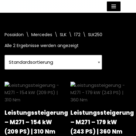
Zum
Inhalt
springen
Posaidon
\
Mercedes
\
SLK
\
172
\
SLK250
Alle 2 Ergebnisse werden angezeigt
Leistungssteigerung
Leistungssteigerung
– M271 – 154 kW
– M271 – 179 kW
(209 PS) | 310 Nm
(243 PS) | 360 Nm